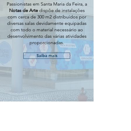
Passionistas em Santa Maria da Feira, a
Notas de Arte
dispõe de instalações
com cerca de 300 m2 distribuídos por
diversas salas devidamente equipadas
com todo o material necessário ao
desenvolvimento das várias atividades
proporcionadas.
Saiba mais