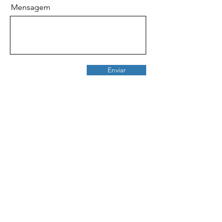
Mensagem
Enviar
Notas de Arte
R. Bpo. Dom Florentino Andrade e
Silva 83,
4520-145
Santa Maria da Feira
Email:
geralnotasdearte@gmail.com