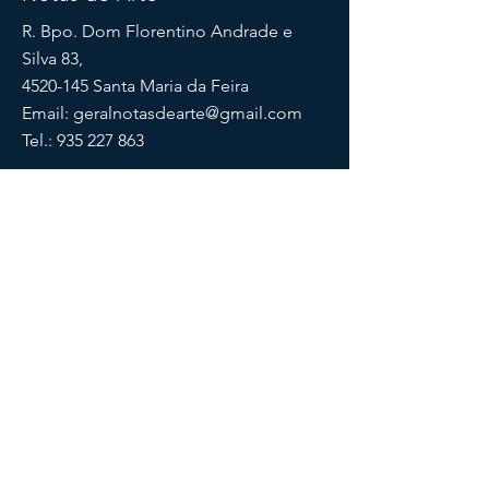
R. Bpo. Dom Florentino Andrade e
Silva 83,
4520-145
Santa Maria da Feira
Email:
geralnotasdearte@gmail.com
Tel.:
935 227 863
Horário de funcionamento:
Segunda a Sexta-feira:
07:30-13:00 | 14:00-20:00
Sábado:
09:00-13:00
Redes sociais
Subscreve a nossa newsletter