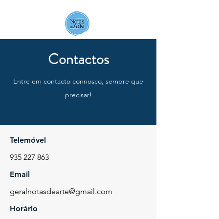
Notas de Arte
Contactos
Entre em contacto connosco, sempre que
precisar!
Telemóvel
935 227 863
Email
geralnotasdearte@gmail.com
Horário