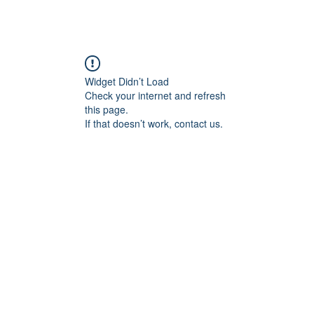
Início
Sobre Nós
Apoio ao ensino
Servi
Widget Didn’t Load
Check your internet and refresh
this page.
If that doesn’t work, contact us.