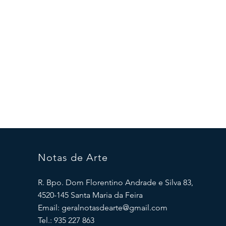
Notas de Arte
R. Bpo. Dom Florentino Andrade e Silva 83,
4520-145 Santa Maria da Feira
Email:
geralnotasdearte@gmail.com
Tel.: 935 227 863