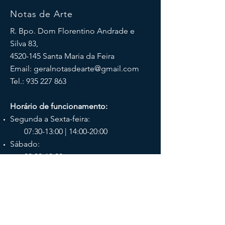
Notas de Arte
R. Bpo. Dom Florentino Andrade e
Silva 83,
4520-145
Santa Maria da Feira
Email:
geralnotasdearte@gmail.com
Tel.:
935 227 863
Horário de funcionamento:
Segunda a Sexta-feira:
07:30-13:00 | 14:00-20:00
Sábado:
09:00-13:00
Redes sociais